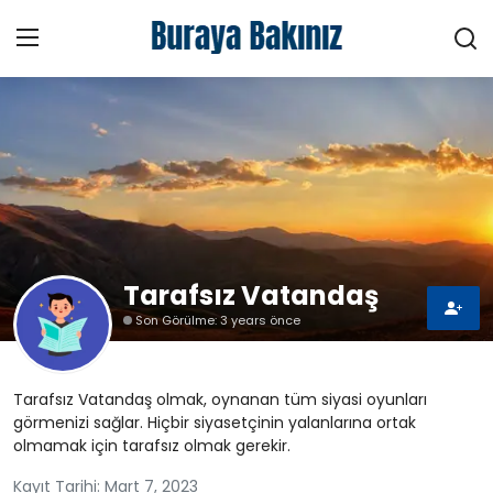
Ana Sayfa
Haberler
Kütüphane
Tarafsız Vatandaş
Sektörel
Son Görülme: 3 years önce
Teknoloji
Tarafsız Vatandaş olmak, oynanan tüm siyasi oyunları
Video
görmenizi sağlar. Hiçbir siyasetçinin yalanlarına ortak
olmamak için tarafsız olmak gerekir.
Hakkımızda
Kayıt Tarihi: Mart 7, 2023