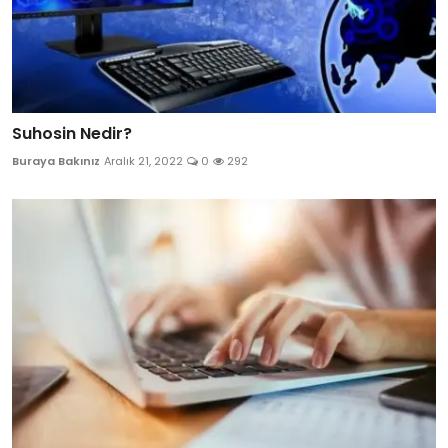
Suhosin Nedir?
Buraya Bakınız
Aralık 21, 2022
0
292