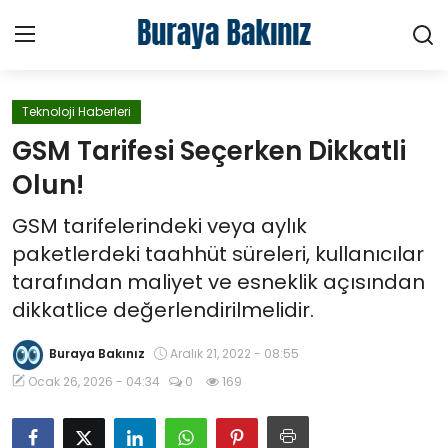
Teknoloji Haberleri
Ana Sayfa
GSM Tarifesi Seçerken Dikkatli
Haberler
Olun!
GSM tarifelerindeki veya aylık
Kütüphane
paketlerdeki taahhüt süreleri, kullanıcılar
Sektörel
tarafından maliyet ve esneklik açısından
dikkatlice değerlendirilmelidir.
Teknoloji
Buraya Bakınız
Aralık 21, 2022 - 08:55
Video
Ocak 26, 2026 - 04:34
0
169
Hakkımızda