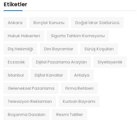
Etiketler
Ankara
Borçlar Kanunu
Doğal İdrar Söktürücü
Hukuk Haberleri
Sigorta Tahkim Komisyonu
Diş Hekimliği
Dini Bayramlar
Sürüş Koşulları
Eczacılık
Dijital Pazarlama Araçları
Diyetisyenlik
İstanbul
Dijital Kanallar
Antalya
Geleneksel Pazarlama
Firma Rehberi
Televizyon Reklamları
Kurban Bayramı
Boşanma Davaları
Resmi Tatiller