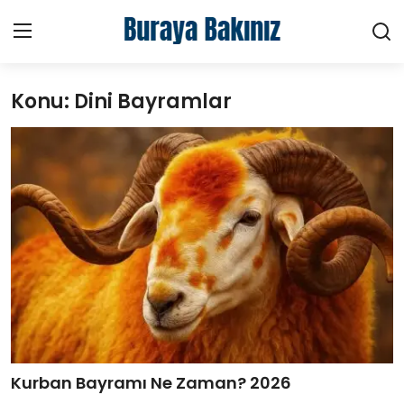
Konu: Dini Bayramlar
Ana Sayfa
Haberler
Kütüphane
Sektörel
Teknoloji
Video
Hakkımızda
Kurban Bayramı Ne Zaman? 2026