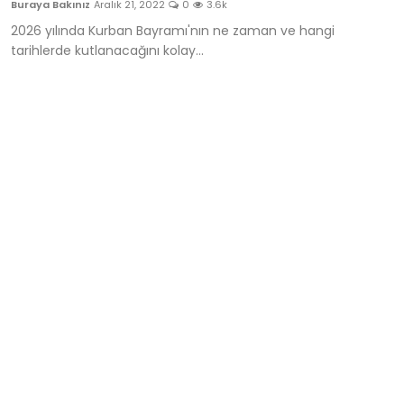
Buraya Bakınız
Aralık 21, 2022
0
3.6k
Bize Ulaşın
2026 yılında Kurban Bayramı'nın ne zaman ve hangi
tarihlerde kutlanacağını kolay...