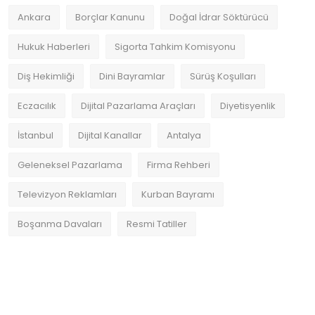
Ankara
Borçlar Kanunu
Doğal İdrar Söktürücü
Hukuk Haberleri
Sigorta Tahkim Komisyonu
Diş Hekimliği
Dini Bayramlar
Sürüş Koşulları
Eczacılık
Dijital Pazarlama Araçları
Diyetisyenlik
İstanbul
Dijital Kanallar
Antalya
Geleneksel Pazarlama
Firma Rehberi
Televizyon Reklamları
Kurban Bayramı
Boşanma Davaları
Resmi Tatiller