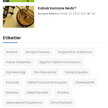
Kabak Kemane Nedir?
Buraya Bakınız
Aralık 22, 2022
0
1.2k
Etiketler
Ankara
Borçlar Kanunu
Doğal İdrar Söktürücü
Hukuk Haberleri
Sigorta Tahkim Komisyonu
Diş Hekimliği
Dini Bayramlar
Sürüş Koşulları
Eczacılık
Dijital Pazarlama Araçları
Diyetisyenlik
İstanbul
Dijital Kanallar
Antalya
Geleneksel Pazarlama
Firma Rehberi