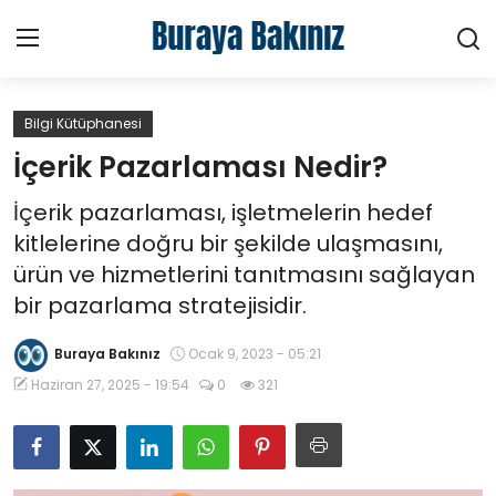
Bilgi Kütüphanesi
Ana Sayfa
İçerik Pazarlaması Nedir?
Haberler
İçerik pazarlaması, işletmelerin hedef
kitlelerine doğru bir şekilde ulaşmasını,
Kütüphane
ürün ve hizmetlerini tanıtmasını sağlayan
bir pazarlama stratejisidir.
Sektörel
Buraya Bakınız
Ocak 9, 2023 - 05:21
Teknoloji
Haziran 27, 2025 - 19:54
0
321
Video
Hakkımızda