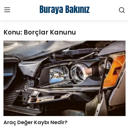
Konu: Borçlar Kanunu
Ana Sayfa
Haberler
Kütüphane
Sektörel
Teknoloji
Video
Hakkımızda
Araç Değer Kaybı Nedir?