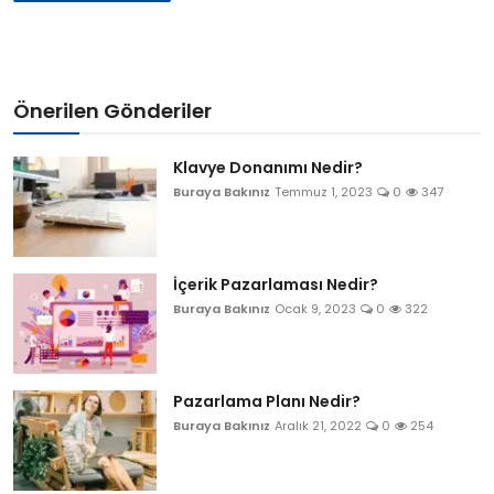
Önerilen Gönderiler
Klavye Donanımı Nedir?
Buraya Bakınız
Temmuz 1, 2023
0
347
İçerik Pazarlaması Nedir?
Buraya Bakınız
Ocak 9, 2023
0
322
Pazarlama Planı Nedir?
Buraya Bakınız
Aralık 21, 2022
0
254