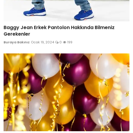
Baggy Jean Erkek Pantolon Hakkında Bilmeniz
Gerekenler
Buraya Bakınız
Ocak 19, 2024
0
199