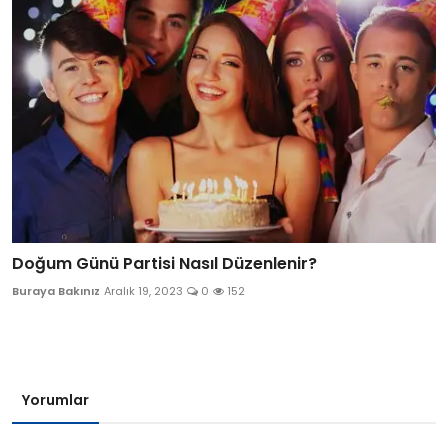
Doğum Günü Partisi Nasıl Düzenlenir?
Buraya Bakınız
Aralık 19, 2023
0
152
Yorumlar