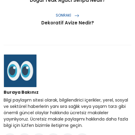
Doğal Teak Ağacı Sehpa Nedir?
SONRAKI
Dekoratif Avize Nedir?
Buraya Bakınız
Bilgi paylaşım sitesi olarak, bilgilendirici içerikler, yerel, sosyal
ve sektörel haberlerin yanı sıra sağlık veya yaşam tarzı gibi
önemli güncel olaylar hakkında ücretsiz makaleler
yayınlıyoruz. Ücretsiz makale paylaşımı hakkında daha fazla
bilgi için lütfen bizimle iletişime geçin.