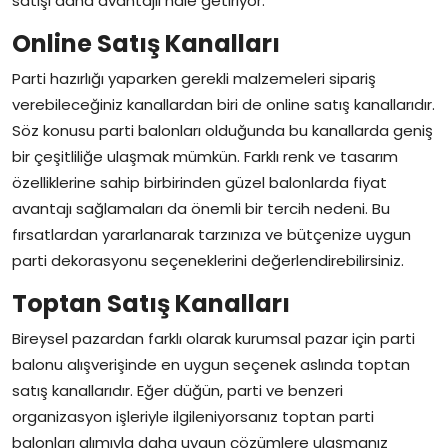
satışı daha avantajlı hale getiriyor.
Online Satış Kanalları
Parti hazırlığı yaparken gerekli malzemeleri sipariş
verebileceğiniz kanallardan biri de online satış kanallarıdır.
Söz konusu parti balonları olduğunda bu kanallarda geniş
bir çeşitliliğe ulaşmak mümkün. Farklı renk ve tasarım
özelliklerine sahip birbirinden güzel balonlarda fiyat
avantajı sağlamaları da önemli bir tercih nedeni. Bu
fırsatlardan yararlanarak tarzınıza ve bütçenize uygun
parti dekorasyonu seçeneklerini değerlendirebilirsiniz.
Toptan Satış Kanalları
Bireysel pazardan farklı olarak kurumsal pazar için parti
balonu alışverişinde en uygun seçenek aslında toptan
satış kanallarıdır. Eğer düğün, parti ve benzeri
organizasyon işleriyle ilgileniyorsanız toptan parti
balonları alımıyla daha uygun çözümlere ulaşmanız