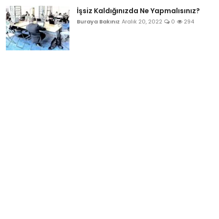
İşsiz Kaldığınızda Ne Yapmalısınız?
Buraya Bakınız
Aralık 20, 2022
0
294