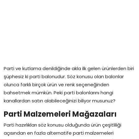
Parti ve kutlama denildiğinde akla ilk gelen ürünlerden biri
şüphesiz ki parti balonudur. Söz konusu olan balonlar
olunca farklı birçok ürün ve renk seçeneğinden
bahsetmek mümkün. Peki parti balonlarını hangi
kanallardan satın alabileceğinizi biliyor musunuz?
Parti Malzemeleri Mağazaları
Parti hazırlıkları söz konusu olduğunda ürün çeşitliliği
açısından en fazla alternatife parti malzemeleri