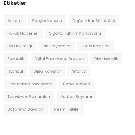
Etiketler
Ankara
Borçlar Kanunu
Doğal İdrar Söktürücü
Hukuk Haberleri
Sigorta Tahkim Komisyonu
Diş Hekimliği
Dini Bayramlar
Sürüş Koşulları
Eczacılık
Dijital Pazarlama Araçları
Diyetisyenlik
İstanbul
Dijital Kanallar
Antalya
Geleneksel Pazarlama
Firma Rehberi
Televizyon Reklamları
Kurban Bayramı
Boşanma Davaları
Resmi Tatiller