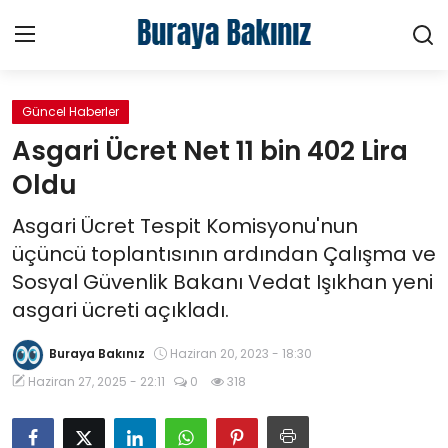
Güncel Haberler
Ana Sayfa
Asgari Ücret Net 11 bin 402 Lira
Haberler
Oldu
Asgari Ücret Tespit Komisyonu'nun
Kütüphane
üçüncü toplantısının ardından Çalışma ve
Sektörel
Sosyal Güvenlik Bakanı Vedat Işıkhan yeni
asgari ücreti açıkladı.
Teknoloji
Buraya Bakınız
Haziran 20, 2023 - 18:30
Video
Haziran 27, 2025 - 22:11
0
318
Hakkımızda