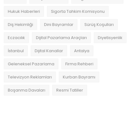
Hukuk Haberleri
Sigorta Tahkim Komisyonu
Diş Hekimliği
Dini Bayramlar
Sürüş Koşulları
Eczacılık
Dijital Pazarlama Araçları
Diyetisyenlik
İstanbul
Dijital Kanallar
Antalya
Geleneksel Pazarlama
Firma Rehberi
Televizyon Reklamları
Kurban Bayramı
Boşanma Davaları
Resmi Tatiller