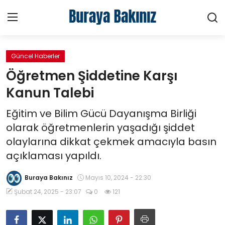
Güncel Haberler
Ana Sayfa
Öğretmen Şiddetine Karşı
Haberler
Kanun Talebi
Eğitim ve Bilim Gücü Dayanışma Birliği
Kütüphane
olarak öğretmenlerin yaşadığı şiddet
Sektörel
olaylarına dikkat çekmek amacıyla basın
açıklaması yapıldı.
Teknoloji
Buraya Bakınız
Mayıs 10, 2024 - 22:30
Video
Şubat 24, 2025 - 23:07
0
121
Hakkımızda