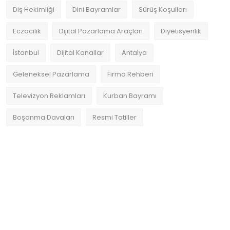
Diş Hekimliği
Dini Bayramlar
Sürüş Koşulları
Eczacılık
Dijital Pazarlama Araçları
Diyetisyenlik
İstanbul
Dijital Kanallar
Antalya
Geleneksel Pazarlama
Firma Rehberi
Televizyon Reklamları
Kurban Bayramı
Boşanma Davaları
Resmi Tatiller