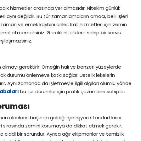
yodik hizmetler arasında yer almasıdır. Nitekim günlük
nleri aynı değildir. Bu tür zamanlamaların amacı, belli işleri
 zaman ve emek kaybını önler. Kat hizmetleri için zemin
hmal etmemelisiniz. Gerekli niteliklere sahip bir servis
arşılaşmazsınız.
 almayı gerektirir. Örneğin halı ve benzeri yüzeylerde
k durumu önlemeye katkı sağlar. Üstelik lekelerin
rır. Aynı zamanda da işletmeyle ilgili algıları olumlu yönde
rabaları
bu tür durumlar için pratik çözümlere sahiptir.
Koruması
en alanların başında geldiği için hijyen standartlarını
eri sırasında zemini korumaya da dikkat etmek gerekir.
da ciddi bir sorundur. Ayrıca ağır ekipmanlar ve temizlik