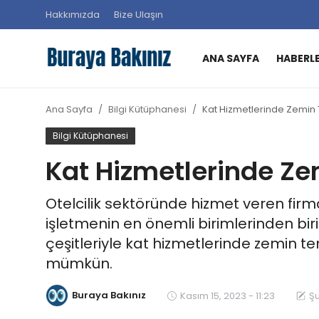
Hakkımızda
Bize Ulaşın
ANA SAYFA
HABERL
Ana Sayfa
Ana Sayfa
Bilgi Kütüphanesi
Kat Hizmetlerinde Zemin 
Haberler
Bilgi Kütüphanesi
Kütüphane
Kat Hizmetlerinde Ze
Sektörel
Otelcilik sektöründe hizmet veren firm
işletmenin en önemli birimlerinden biri
Teknoloji
çeşitleriyle kat hizmetlerinde zemin t
mümkün.
Video
Buraya Bakınız
Kasım 15, 2023 - 11:23
Şu
Hakkımızda