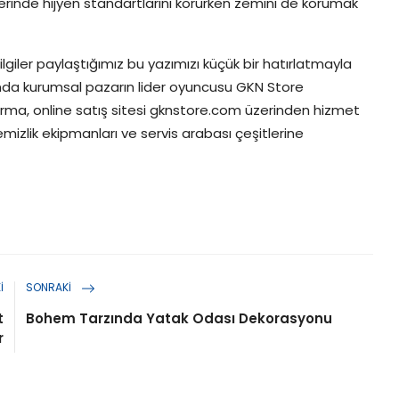
lerinde hijyen standartlarını korurken zemini de korumak
lgiler paylaştığımız bu yazımızı küçük bir hatırlatmayla
nda kurumsal pazarın lider oyuncusu GKN Store
irma, online satış sitesi gknstore.com üzerinden hizmet
izlik ekipmanları ve servis arabası çeşitlerine
I
SONRAKI
t
Bohem Tarzında Yatak Odası Dekorasyonu
r