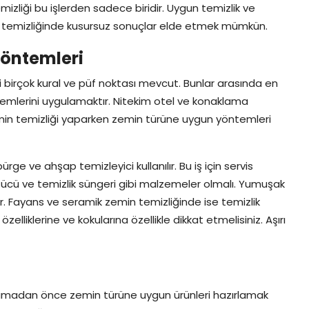
izliği bu işlerden sadece biridir. Uygun temizlik ve
n temizliğinde kusursuz sonuçlar elde etmek mümkün.
Yöntemleri
birçok kural ve püf noktası mevcut. Bunlar arasında en
temlerini uygulamaktır. Nitekim otel ve konaklama
 zemin temizliği yaparken zemin türüne uygun yöntemleri
 ve ahşap temizleyici kullanılır. Bu iş için servis
cü ve temizlik süngeri gibi malzemeler olmalı. Yumuşak
ir. Fayans ve seramik zemin temizliğinde ise temizlik
elliklerine ve kokularına özellikle dikkat etmelisiniz. Aşırı
lamadan önce zemin türüne uygun ürünleri hazırlamak