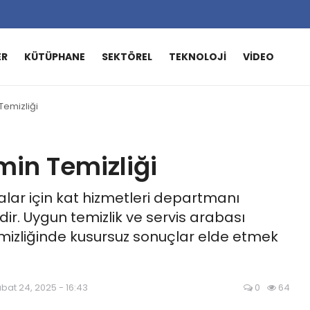
ER
KÜTÜPHANE
SEKTÖREL
TEKNOLOJI
VIDEO
Temizliği
min Temizliği
alar için kat hizmetleri departmanı
dir. Uygun temizlik ve servis arabası
emizliğinde kusursuz sonuçlar elde etmek
bat 24, 2025 - 16:43
0
64