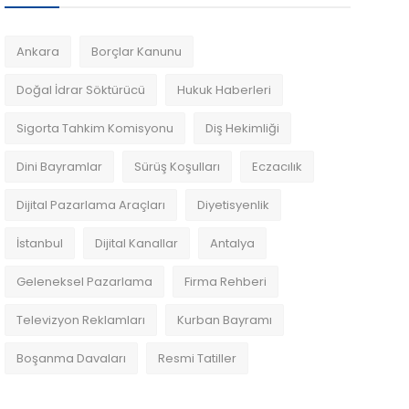
Ankara
Borçlar Kanunu
Doğal İdrar Söktürücü
Hukuk Haberleri
Sigorta Tahkim Komisyonu
Diş Hekimliği
Dini Bayramlar
Sürüş Koşulları
Eczacılık
Dijital Pazarlama Araçları
Diyetisyenlik
İstanbul
Dijital Kanallar
Antalya
Geleneksel Pazarlama
Firma Rehberi
Televizyon Reklamları
Kurban Bayramı
Boşanma Davaları
Resmi Tatiller