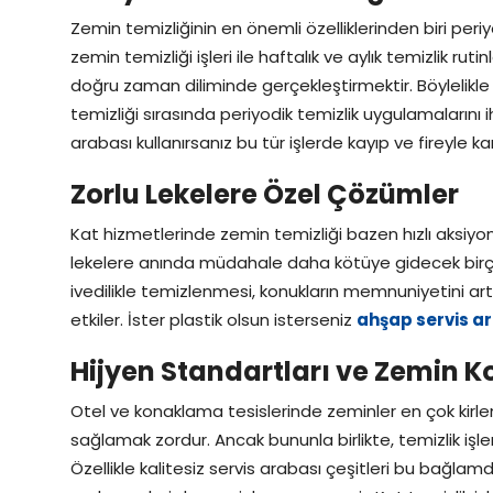
Zemin temizliğinin en önemli özelliklerinden biri peri
zemin temizliği işleri ile haftalık ve aylık temizlik ruti
doğru zaman diliminde gerçekleştirmektir. Böylelikle
temizliği sırasında periyodik temizlik uygulamalarını i
arabası kullanırsanız bu tür işlerde kayıp ve fireyle k
Zorlu Lekelere Özel Çözümler
Kat hizmetlerinde zemin temizliği bazen hızlı aksiyon
lekelere anında müdahale daha kötüye gidecek birço
ivedilikle temizlenmesi, konukların memnuniyetini artı
etkiler. İster plastik olsun isterseniz
ahşap servis a
Hijyen Standartları ve Zemin 
Otel ve konaklama tesislerinde zeminler en çok kirlen
sağlamak zordur. Ancak bununla birlikte, temizlik işl
Özellikle kalitesiz servis arabası çeşitleri bu bağlam