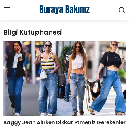
Bilgi Kütüphanesi
Ana Sayfa
Haberler
Kütüphane
Sektörel
Teknoloji
Video
Hakkımızda
Baggy Jean Alırken Dikkat Etmeniz Gerekenler