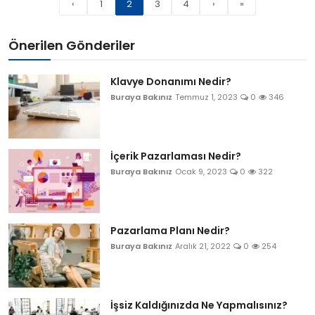
‹
1
2
3
4
›
»
Önerilen Gönderiler
Klavye Donanımı Nedir?
Buraya Bakınız
Temmuz 1, 2023
0
346
İçerik Pazarlaması Nedir?
Buraya Bakınız
Ocak 9, 2023
0
322
Pazarlama Planı Nedir?
Buraya Bakınız
Aralık 21, 2022
0
254
İşsiz Kaldığınızda Ne Yapmalısınız?