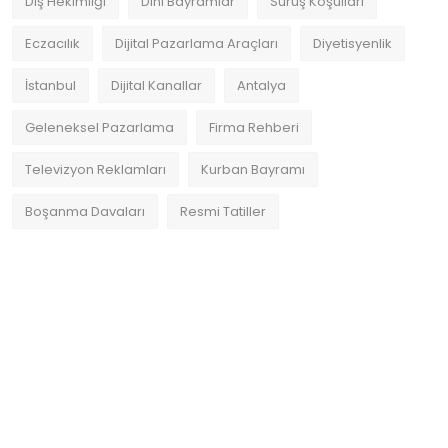
Diş Hekimliği
Dini Bayramlar
Sürüş Koşulları
Eczacılık
Dijital Pazarlama Araçları
Diyetisyenlik
İstanbul
Dijital Kanallar
Antalya
Geleneksel Pazarlama
Firma Rehberi
Televizyon Reklamları
Kurban Bayramı
Boşanma Davaları
Resmi Tatiller